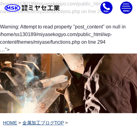
/home/ss130189/miyasekogyo.com/public_html/wp-
content/themes/miyase/functions.php on line
291
Warning
: Attempt to read property "post_content" on null in
/home/ss130189/miyasekogyo.com/public_html/wp-
content/themes/miyase/functions.php
on line
294
…">
HOME
>
金属加工ブログTOP
>