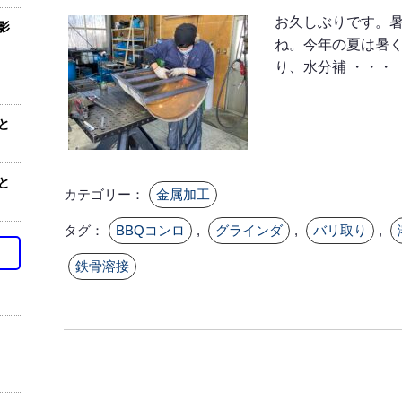
お久しぶりです。
影
ね。今年の夏は暑
り、水分補 ・・・
と
と
カテゴリー：
金属加工
タグ：
BBQコンロ
,
グラインダ
,
バリ取り
,
鉄骨溶接