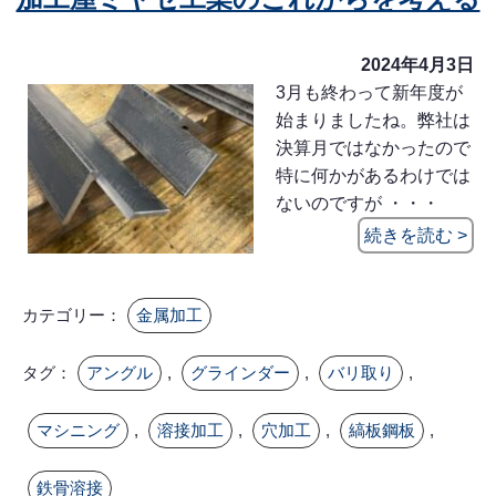
2024年4月3日
3月も終わって新年度が
始まりましたね。弊社は
決算月ではなかったので
特に何かがあるわけでは
ないのですが ・・・
続きを読む >
カテゴリー：
金属加工
タグ：
アングル
,
グラインダー
,
バリ取り
,
マシニング
,
溶接加工
,
穴加工
,
縞板鋼板
,
鉄骨溶接